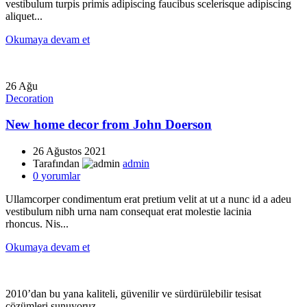
vestibulum turpis primis adipiscing faucibus scelerisque adipiscing
aliquet...
Okumaya devam et
26
Ağu
Decoration
New home decor from John Doerson
26 Ağustos 2021
Tarafından
admin
0
yorumlar
Ullamcorper condimentum erat pretium velit at ut a nunc id a adeu
vestibulum nibh urna nam consequat erat molestie lacinia
rhoncus. Nis...
Okumaya devam et
2010’dan bu yana kaliteli, güvenilir ve sürdürülebilir tesisat
çözümleri sunuyoruz.