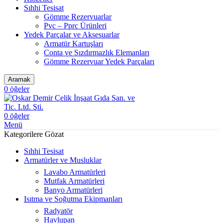
Sıhhi Tesisat
Gömme Rezervuarlar
Pvc – Pprc Ürünleri
Yedek Parçalar ve Aksesuarlar
Armatür Kartuşları
Conta ve Sızdırmazlık Elemanları
Gömme Rezervuar Yedek Parçaları
Aramak
0
öğeler
0
öğeler
Menü
Kategorilere Gözat
Sıhhi Tesisat
Armatürler ve Musluklar
Lavabo Armatürleri
Mutfak Armatürleri
Banyo Armatürleri
Isıtma ve Soğutma Ekipmanları
Radyatör
Havlupan