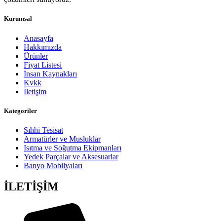
Kurumsal
Anasayfa
Hakkımızda
Ürünler
Fiyat Listesi
İnsan Kaynakları
Kvkk
İletişim
Kategoriler
Sıhhi Tesisat
Armatürler ve Musluklar
Isıtma ve Soğutma Ekipmanları
Yedek Parçalar ve Aksesuarlar
Banyo Mobilyaları
İLETİŞİM