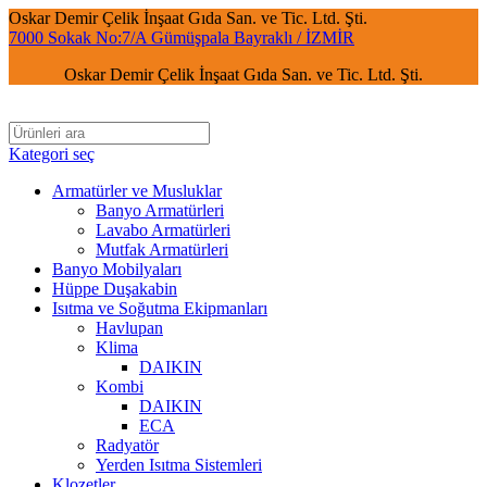
Oskar Demir Çelik İnşaat Gıda San. ve Tic. Ltd. Şti.
7000 Sokak No:7/A Gümüşpala Bayraklı / İZMİR
Oskar Demir Çelik İnşaat Gıda San. ve Tic. Ltd. Şti.
Kategori seç
Armatürler ve Musluklar
Banyo Armatürleri
Lavabo Armatürleri
Mutfak Armatürleri
Banyo Mobilyaları
Hüppe Duşakabin
Isıtma ve Soğutma Ekipmanları
Havlupan
Klima
DAIKIN
Kombi
DAIKIN
ECA
Radyatör
Yerden Isıtma Sistemleri
Klozetler