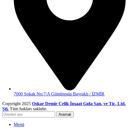
7000 Sokak No:7/A Gümüşpala Bayraklı / İZMİR
Copyright 2025
Oskar Demir Çelik İnşaat Gıda San. ve Tic. Ltd.
Şti.
Tüm hakları saklıdır.
Aramak
Menü