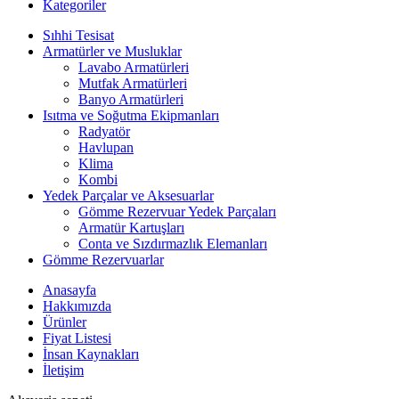
Kategoriler
Sıhhi Tesisat
Armatürler ve Musluklar
Lavabo Armatürleri
Mutfak Armatürleri
Banyo Armatürleri
Isıtma ve Soğutma Ekipmanları
Radyatör
Havlupan
Klima
Kombi
Yedek Parçalar ve Aksesuarlar
Gömme Rezervuar Yedek Parçaları
Armatür Kartuşları
Conta ve Sızdırmazlık Elemanları
Gömme Rezervuarlar
Anasayfa
Hakkımızda
Ürünler
Fiyat Listesi
İnsan Kaynakları
İletişim