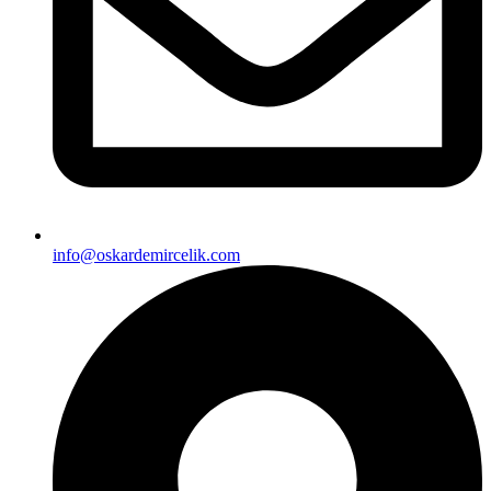
info@oskardemircelik.com