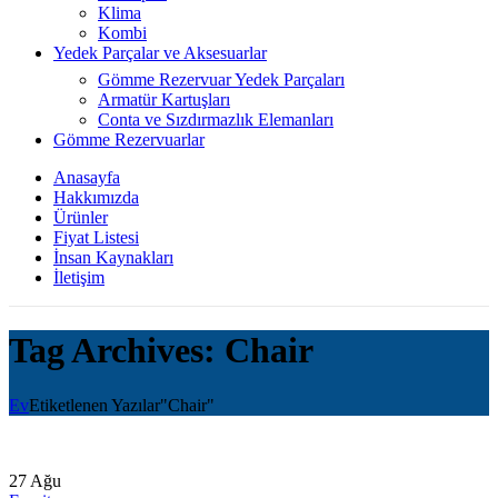
Klima
Kombi
Yedek Parçalar ve Aksesuarlar
Gömme Rezervuar Yedek Parçaları
Armatür Kartuşları
Conta ve Sızdırmazlık Elemanları
Gömme Rezervuarlar
Anasayfa
Hakkımızda
Ürünler
Fiyat Listesi
İnsan Kaynakları
İletişim
Tag Archives: Chair
Ev
Etiketlenen Yazılar"Chair"
27
Ağu