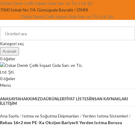
Oskar Demir Çelik İnşaat Gıda San. ve Tic. Ltd. Şti.
7000 Sokak No:7/A Gümüşpala Bayraklı / İZMİR
Oskar Demir Çelik İnşaat Gıda San. ve Tic. Ltd. Şti.
Kategori seç
Aramak
0
öğeler
0
öğeler
Menü
Kategorilere Gözat
ANASAYFA
HAKKIMIZDA
ÜRÜNLER
FIYAT LISTESI
İNSAN KAYNAKLARI
İLETIŞIM
Ana Sayfa
Isıtma ve Soğutma Ekipmanları
Yerden Isıtma Sistemleri
Rehau 16×2 mm PE-Xa Oksijen Bariyerli Yerden Isıtma Borusu