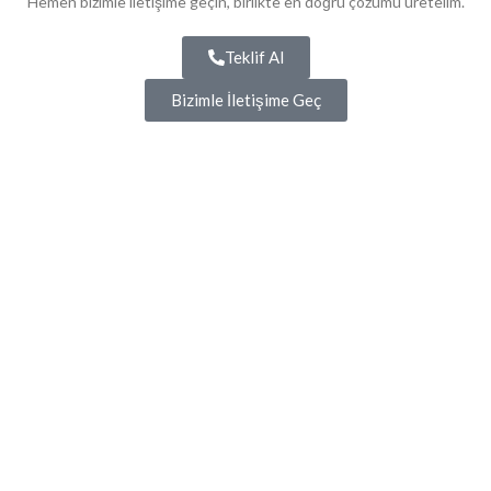
Hemen bizimle iletişime geçin, birlikte en doğru çözümü üretelim.
Teklif Al
Bizimle İletişime Geç