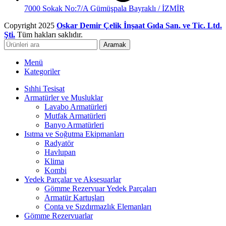
7000 Sokak No:7/A Gümüşpala Bayraklı / İZMİR
Copyright 2025
Oskar Demir Çelik İnşaat Gıda San. ve Tic. Ltd.
Şti.
Tüm hakları saklıdır.
Aramak
Menü
Kategoriler
Sıhhi Tesisat
Armatürler ve Musluklar
Lavabo Armatürleri
Mutfak Armatürleri
Banyo Armatürleri
Isıtma ve Soğutma Ekipmanları
Radyatör
Havlupan
Klima
Kombi
Yedek Parçalar ve Aksesuarlar
Gömme Rezervuar Yedek Parçaları
Armatür Kartuşları
Conta ve Sızdırmazlık Elemanları
Gömme Rezervuarlar