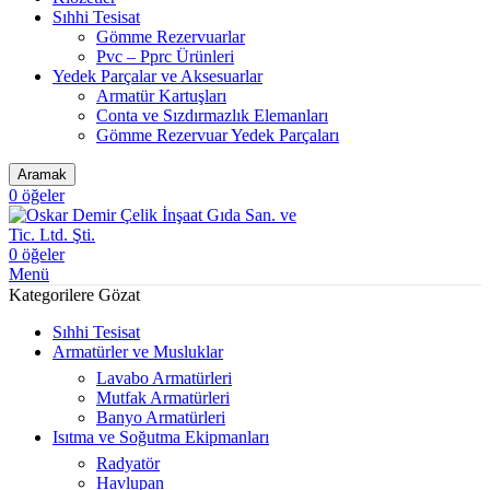
Sıhhi Tesisat
Gömme Rezervuarlar
Pvc – Pprc Ürünleri
Yedek Parçalar ve Aksesuarlar
Armatür Kartuşları
Conta ve Sızdırmazlık Elemanları
Gömme Rezervuar Yedek Parçaları
Aramak
0
öğeler
0
öğeler
Menü
Kategorilere Gözat
Sıhhi Tesisat
Armatürler ve Musluklar
Lavabo Armatürleri
Mutfak Armatürleri
Banyo Armatürleri
Isıtma ve Soğutma Ekipmanları
Radyatör
Havlupan