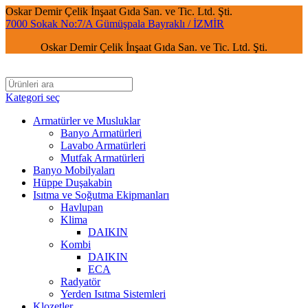
Oskar Demir Çelik İnşaat Gıda San. ve Tic. Ltd. Şti.
7000 Sokak No:7/A Gümüşpala Bayraklı / İZMİR
Oskar Demir Çelik İnşaat Gıda San. ve Tic. Ltd. Şti.
Kategori seç
Armatürler ve Musluklar
Banyo Armatürleri
Lavabo Armatürleri
Mutfak Armatürleri
Banyo Mobilyaları
Hüppe Duşakabin
Isıtma ve Soğutma Ekipmanları
Havlupan
Klima
DAIKIN
Kombi
DAIKIN
ECA
Radyatör
Yerden Isıtma Sistemleri
Klozetler