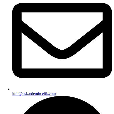
info@oskardemircelik.com