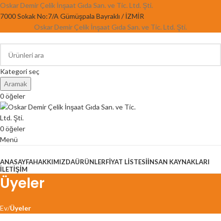
Oskar Demir Çelik İnşaat Gıda San. ve Tic. Ltd. Şti.
7000 Sokak No:7/A Gümüşpala Bayraklı / İZMİR
Oskar Demir Çelik İnşaat Gıda San. ve Tic. Ltd. Şti.
Kategori seç
Aramak
0
öğeler
0
öğeler
Menü
Kategorilere Gözat
ANASAYFA
HAKKIMIZDA
ÜRÜNLER
FIYAT LISTESI
İNSAN KAYNAKLARI
İLETIŞIM
Üyeler
Ev
Üyeler