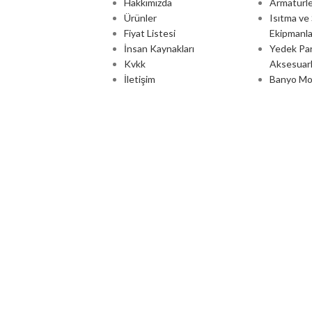
Hakkımızda
Armatürle
Ürünler
Isıtma v
Fiyat Listesi
Ekipmanla
İnsan Kaynakları
Yedek Par
Kvkk
Aksesuarl
İletişim
Banyo Mob