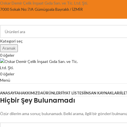
Oskar Demir Çelik İnşaat Gıda San. ve Tic. Ltd. Şti.
7000 Sokak No:7/A Gümüşpala Bayraklı / İZMİR
Kategori seç
Aramak
0
öğeler
0
öğeler
Menü
Kategorilere Gözat
ANASAYFA
HAKKIMIZDA
ÜRÜNLER
FIYAT LISTESI
İNSAN KAYNAKLARI
İLE
Hiçbir Şey Bulunamadı
Özür dilerim ama sonuç bulunamadı. Belki arama, ilgili bir gönderi bulmanız