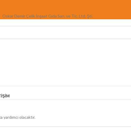
Oskar Demir Çelik İnşaat Gıda San. ve Tic. Ltd. Şti.
TIŞIM
a yardımcı olacaktır.