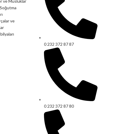
r ve Musluklar
e Soğutma
rı
çalar ve
ar
ilyaları
0 232 372 87 87
0 232 372 87 80