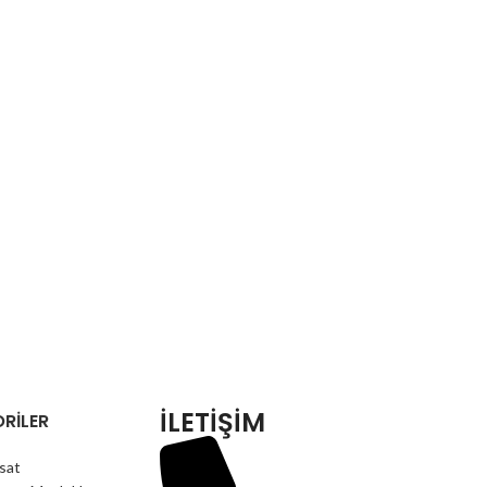
İLETİŞİM
RILER
isat