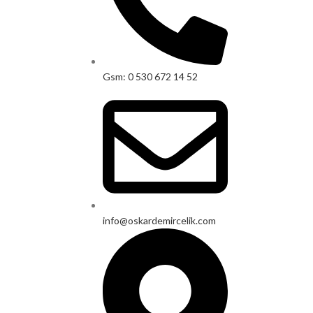
Gsm: 0 530 672 14 52
info@oskardemircelik.com