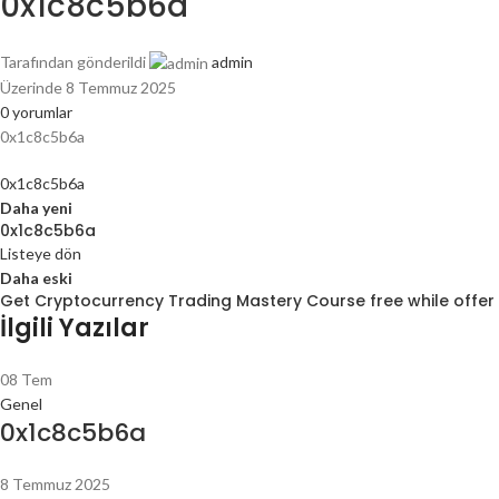
0x1c8c5b6a
Tarafından gönderildi
admin
Üzerinde 8 Temmuz 2025
0
yorumlar
0x1c8c5b6a
0x1c8c5b6a
Daha yeni
0x1c8c5b6a
Listeye dön
Daha eski
Get Cryptocurrency Trading Mastery Course free while offer 
İlgili Yazılar
08
Tem
Genel
0x1c8c5b6a
8 Temmuz 2025