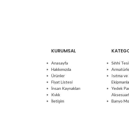
KURUMSAL
KATEGO
Anasayfa
Sıhhi Tes
Hakkımızda
Armatürle
Ürünler
Isıtma v
Fiyat Listesi
Ekipmanla
İnsan Kaynakları
Yedek Par
Kvkk
Aksesuarl
İletişim
Banyo Mob