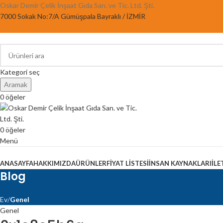
Oskar Demir Çelik İnşaat Gıda San. ve Tic. Ltd. Şti.
7000 Sokak No:7/A Gümüşpala Bayraklı / İZMİR
Kategori seç
Aramak
0
öğeler
0
öğeler
Menü
Kategorilere Gözat
ANASAYFA
HAKKIMIZDA
ÜRÜNLER
FIYAT LISTESI
İNSAN KAYNAKLARI
İLE
Blog
Ev
Genel
Genel