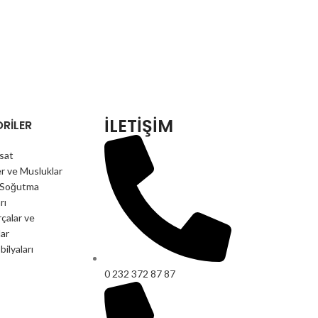
İLETİŞİM
RILER
isat
r ve Musluklar
e Soğutma
rı
çalar ve
ar
ilyaları
0 232 372 87 87