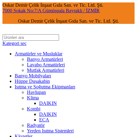
Oskar Demir Çelik İnşaat Gıda San. ve Tic. Ltd. Şti.
7000 Sokak No:7/A Gümüşpala Bayraklı / İZMİR
Oskar Demir Çelik İnşaat Gıda San. ve Tic. Ltd. Şti.
Kategori seç
Armatürler ve Musluklar
Banyo Armatürleri
Lavabo Armatürleri
Mutfak Armatürleri
Banyo Mobilyaları
Hüppe Duşakabin
Isıtma ve Soğutma Ekipmanları
Havlupan
Klima
DAIKIN
Kombi
DAIKIN
ECA
Radyatör
Yerden Isıtma Sistemleri
Klozetler