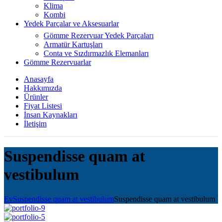
Klima
Kombi
Yedek Parçalar ve Aksesuarlar
Gömme Rezervuar Yedek Parçaları
Armatür Kartuşları
Conta ve Sızdırmazlık Elemanları
Gömme Rezervuarlar
Anasayfa
Hakkımızda
Ürünler
Fiyat Listesi
İnsan Kaynakları
İletişim
Suspendisse quam at
vestibulum
Ev
Suspendisse quam at vestibulum
Suspendisse quam at vestibulum