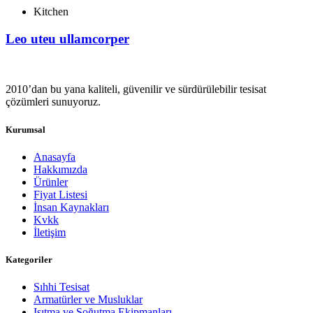
Kitchen
Leo uteu ullamcorper
2010’dan bu yana kaliteli, güvenilir ve sürdürülebilir tesisat
çözümleri sunuyoruz.
Kurumsal
Anasayfa
Hakkımızda
Ürünler
Fiyat Listesi
İnsan Kaynakları
Kvkk
İletişim
Kategoriler
Sıhhi Tesisat
Armatürler ve Musluklar
Isıtma ve Soğutma Ekipmanları