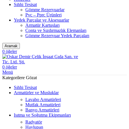
Sıhhi Tesisat
Gömme Rezervuarlar
Pvc – Pprc Ürünleri
Yedek Parçalar ve Aksesuarlar
Armatür Kartuşları
Conta ve Sızdırmazlık Elemanları
Gömme Rezervuar Yedek Parçaları
Aramak
0
öğeler
0
öğeler
Menü
Kategorilere Gözat
Sıhhi Tesisat
Armatürler ve Musluklar
Lavabo Armatürleri
Mutfak Armatürleri
Banyo Armatürleri
Isıtma ve Soğutma Ekipmanları
Radyatör
Havlupan