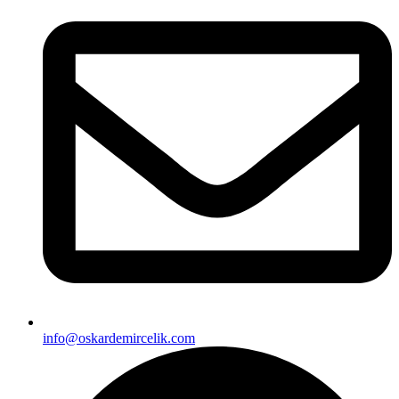
info@oskardemircelik.com