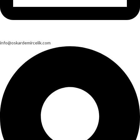
info@oskardemircelik.com