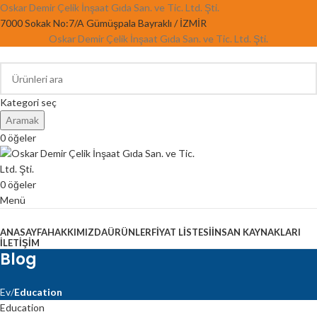
Oskar Demir Çelik İnşaat Gıda San. ve Tic. Ltd. Şti.
7000 Sokak No:7/A Gümüşpala Bayraklı / İZMİR
Oskar Demir Çelik İnşaat Gıda San. ve Tic. Ltd. Şti.
Kategori seç
Aramak
0
öğeler
0
öğeler
Menü
Kategorilere Gözat
ANASAYFA
HAKKIMIZDA
ÜRÜNLER
FIYAT LISTESI
İNSAN KAYNAKLARI
İLETIŞIM
Blog
Ev
Education
Education