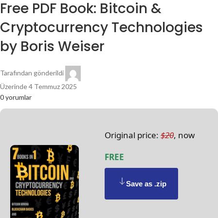
Free PDF Book: Bitcoin &
Cryptocurrency Technologies
by Boris Weiser
Tarafından gönderildi
Üzerinde 4 Temmuz 2025
0
yorumlar
Original price:
$20
, now
FREE
Save as .zip