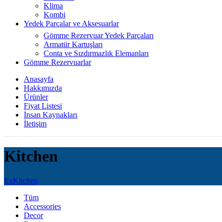
Klima
Kombi
Yedek Parçalar ve Aksesuarlar
Gömme Rezervuar Yedek Parçaları
Armatür Kartuşları
Conta ve Sızdırmazlık Elemanları
Gömme Rezervuarlar
Anasayfa
Hakkımızda
Ürünler
Fiyat Listesi
İnsan Kaynakları
İletişim
Kitchen
Ev
Kitchen
Tüm
Accessories
Decor