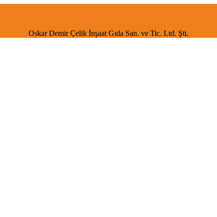
Oskar Demir Çelik İnşaat Gıda San. ve Tic. Ltd. Şti.