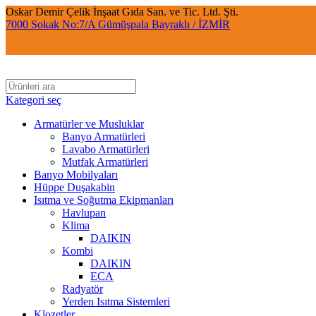
Oskar Demir Çelik İnşaat Gıda San. ve Tic. Ltd. Şti.
7000 Sokak No:7/A Gümüşpala Bayraklı / İZMİR
Kategori seç
Armatürler ve Musluklar
Banyo Armatürleri
Lavabo Armatürleri
Mutfak Armatürleri
Banyo Mobilyaları
Hüppe Duşakabin
Isıtma ve Soğutma Ekipmanları
Havlupan
Klima
DAIKIN
Kombi
DAIKIN
ECA
Radyatör
Yerden Isıtma Sistemleri
Klozetler