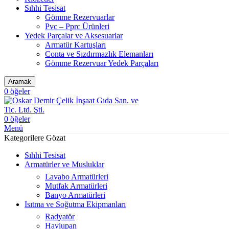
Sıhhi Tesisat
Gömme Rezervuarlar
Pvc – Pprc Ürünleri
Yedek Parçalar ve Aksesuarlar
Armatür Kartuşları
Conta ve Sızdırmazlık Elemanları
Gömme Rezervuar Yedek Parçaları
Aramak
0
öğeler
0
öğeler
Menü
Kategorilere Gözat
Sıhhi Tesisat
Armatürler ve Musluklar
Lavabo Armatürleri
Mutfak Armatürleri
Banyo Armatürleri
Isıtma ve Soğutma Ekipmanları
Radyatör
Havlupan